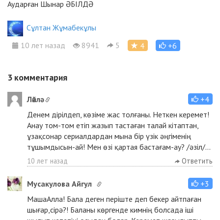
Аударған Шынар ӘБІЛДӘ
Сұлтан Жұмабекұлы
10 лет назад
8941
5
4
+6
3
комментария
Ләйлә
+4
Денем дірілдеп, көзіме жас толғаны. Неткен керемет!
Анау том-том етіп жазып тастаған талай кітаптан,
ұзақсонар сериалдардан мына бір үзік әңгіменің
тұшымдысын-ай! Мен өзі қартая бастағам-ау? /әзіл/...
10 лет назад
Ответить
Мусакулова Айгул
+3
МашаАлла! Бала деген періште деп бекер айтпаған
шығар,сірә?! Баланы көргенде кимнің болсада іші