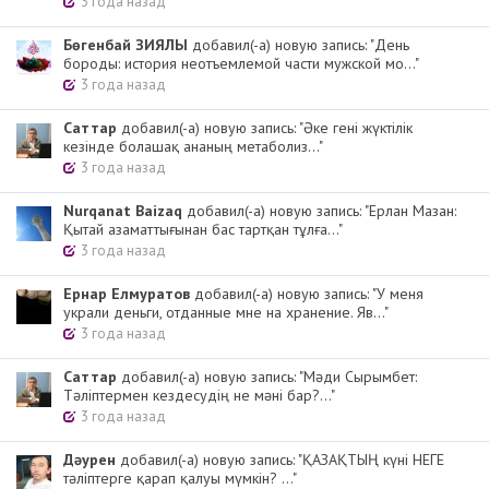
3 года назад
Бөгенбай ЗИЯЛЫ
добавил(-а) новую запись: "День
бороды: история неотъемлемой части мужской мо..."
3 года назад
Cаттар
добавил(-а) новую запись: "Әке гені жүктілік
кезінде болашақ ананың метаболиз..."
3 года назад
Nurqanat Baizaq
добавил(-а) новую запись: "Ерлан Мазан:
Қытай азаматтығынан бас тартқан тұлға..."
3 года назад
Ернар Елмуратов
добавил(-а) новую запись: "У меня
украли деньги, отданные мне на хранение. Яв..."
3 года назад
Cаттар
добавил(-а) новую запись: "Мәди Сырымбет:
Тәліптермен кездесудің не мәні бар?..."
3 года назад
Дәурен
добавил(-а) новую запись: "ҚАЗАҚТЫҢ күні НЕГЕ
тәліптерге қарап қалуы мүмкін? ..."