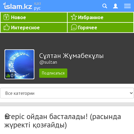
қаз
рус
Новое
Избранное
Интересное
Горячее
Сұлтан Жұмабекұлы
@sultan
0
Өзгеріс ойдан басталады! (расында
жүректі қозғайды)