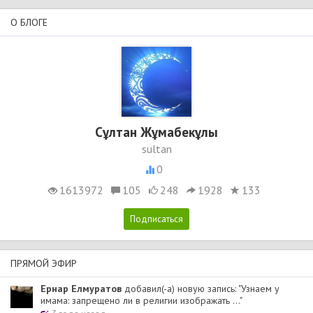
О БЛОГЕ
Сұлтан Жұмабекұлы
sultan
0
1613972
105
248
1928
133
ПРЯМОЙ ЭФИР
Ернар Елмуратов
добавил(-а) новую запись: "Узнаем у
имама: запрещено ли в религии изображать ..."