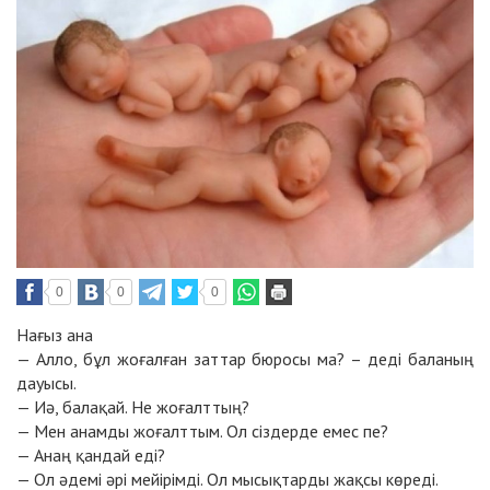
0
0
0
Нағыз ана
— Алло, бұл жоғалған заттар бюросы ма? – деді баланың
дауысы.
— Иә, балақай. Не жоғалттың?
— Мен анамды жоғалттым. Ол сіздерде емес пе?
— Анаң қанда
й еді?
— Ол әдемі әрі мейірімді. Ол мысықтарды жақсы көреді.