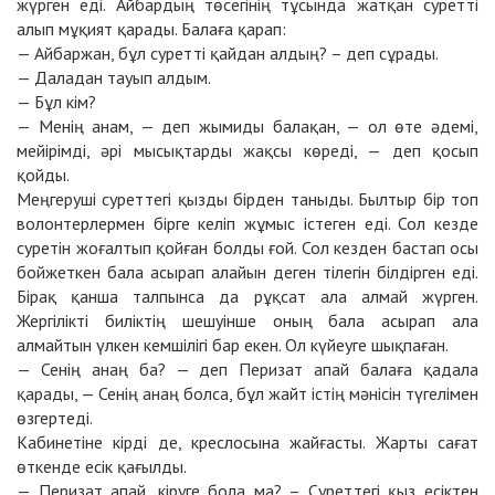
жүрген еді. Айбардың төсегінің тұсында жатқан суретті
алып мұқият қарады. Балаға қарап:
— Айбаржан, бұл суретті қайдан алдың? – деп сұрады.
— Даладан тауып алдым.
— Бұл кім?
— Менің анам, — деп жымиды балақан, — ол өте әдемі,
мейірімді, әрі мысықтарды жақсы көреді, — деп қосып
қойды.
Меңгеруші суреттегі қызды бірден таныды. Былтыр бір топ
волонтерлермен бірге келіп жұмыс істеген еді. Сол кезде
суретін жоғалтып қойған болды ғой. Сол кезден бастап осы
бойжеткен бала асырап алайын деген тілегін білдірген еді.
Бірақ қанша талпынса да рұқсат ала алмай жүрген.
Жергілікті биліктің шешуінше оның бала асырап ала
алмайтын үлкен кемшілігі бар екен. Ол күйеуге шықпаған.
— Сенің анаң ба? — деп Перизат апай балаға қадала
қарады, — Сенің анаң болса, бұл жайт істің мәнісін түгелімен
өзгертеді.
Кабинетіне кірді де, креслосына жайғасты. Жарты сағат
өткенде есік қағылды.
— Перизат апай, кіруге бола ма? – Суреттегі қыз есіктен