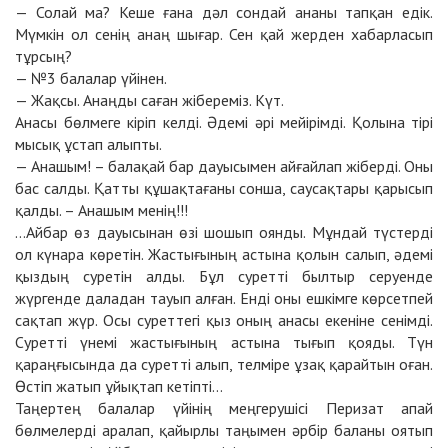
— Солай ма? Кеше ғана дәл сондай ананы тапқан едік.
Мүмкін ол сенің анаң шығар. Сен қай жерден хабарласып
тұрсың?
— №3 балалар үйінен.
— Жақсы. Анаңды саған жібереміз. Күт.
Анасы бөлмеге кіріп келді. Әдемі әрі мейірімді. Қолына тірі
мысық ұстап алыпты.
— Анашым! – балақай бар дауысымен айғайлап жіберді. Оны
бас салды. Қатты құшақтағаны сонша, саусақтары қарысып
қалды. – Анашым менің!!!
…Айбар өз дауысынан өзі шошып оянды. Мұндай түстерді
ол күнара көретін. Жастығының астына қолын салып, әдемі
қыздың суретін алды. Бұл суретті былтыр серуенде
жүргенде даладан тауып алған. Енді оны ешкімге көрсетпей
сақтап жүр. Осы суреттегі қыз оның анасы екеніне сенімді.
Суретті үнемі жастығының астына тығып қояды. Түн
қараңғысында да суретті алып, телміре ұзақ қарайтын оған.
Өстіп жатып ұйықтап кетіпті…
Таңертең балалар үйінің меңгерушісі Перизат апай
бөлмелерді аралап, қайырлы таңымен әрбір баланы оятып