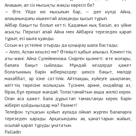
Анашым, ал сіз мысықты жақсы көресіз бе?
— Өте. Үйде екі мысығым бар, — деп күлді Айна,
алақанындағы кішкентай алақанды қысып тұрып.
Айбар бақытты болып кетті. Қадамын нық басып, өз үйіне
асықты. Перизат апай Айна мен Айбарға терезеден қарап
тұрып, есі шыға қуанды.
Сосын өз үстеліне отырды да қоңырау шала бастады:
— Алло, Аспан кеңсесі ме? Өтінішті қабыл алыңыз. Клиенттің
аты-жөні: Айна Сүлейменова. Сіңірген қызметі: өте жоғары,
балаға бақыт сыйлады. Мұндай кездерде қажет
болатынның бәрін жіберіңіздер: шексіз бақыт, мөлдір
махаббат, әр ісіне сәттілік. Айтпақшы, күйеуге шықпаған,
жігіттің төресіне жолықсын. Түсінем, әрине, ондайлар аз,
бірақ бұл ерекше жағдай. Толастамайтын ақша желісі керек.
Оған аса қажет. Бала дұрыстап тамақтануы керек. Бәрін
жіберіп қойдыңыздар ма? Рахмет!
Телефон тұтқасын қойып аулада ойнап жүрген балаларға
терезеден қарады. Арқасындағы ақ қанаттарын жайып,
осылай қарап тұруды ұнататын.
Palladin