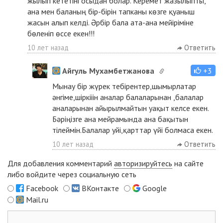
жылып кететіні осыдан болар. Керемет жазылыпты,
ана мен баланың бір-бірін тапканы көзге қуаныш
жасын алып келді. Әрбір бала ата-ана мейіріміне
бөленіп өссе екен!!!
10 лет назад
Ответить
Айгуль Мухамбетжанова
+3
Мынау бір жүрек тебірентер,шымырлатар
әнгіме,шіркііін аналар балаларынан ,балалар
аналарынан айырылмайтын уақыт келсе екен.
Бәріңізге ана мейрамында ана бақытын
тілеймін.Балалар уйі,қарттар үйі болмаса екен.
10 лет назад
Ответить
Для добавления комментарий
авторизируйтесь
на сайте
либо войдите через социальную сеть
Facebook
ВКонтакте
Google
Mail.ru