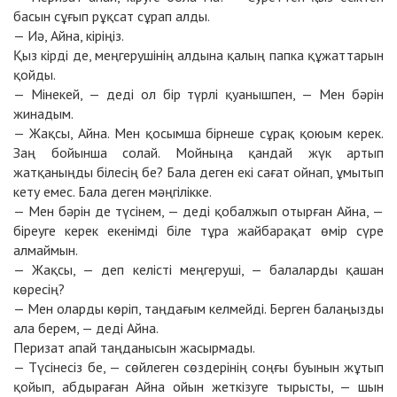
басын сұғып рұқсат сұрап алды.
— Иә, Айна, кіріңіз.
Қыз кірді де, меңгерушінің алдына қалың папка құжаттарын
қойды.
— Мінекей, — деді ол бір түрлі қуанышпен, — Мен бәрін
жинадым.
— Жақсы, Айна. Мен қосымша бірнеше сұрақ қоюым керек.
Заң бойынша солай. Мойныңа қандай жүк артып
жатқаныңды білесің бе? Бала деген екі сағат ойнап, ұмытып
кету емес. Бала деген мәңгілікке.
— Мен бәрін де түсінем, — деді қобалжып отырған Айна, —
біреуге керек екенімді біле тұра жайбарақат өмір сүре
алмаймын.
— Жақсы, — деп келісті меңгеруші, — балаларды қашан
көресің?
— Мен оларды көріп, таңдағым келмейді. Берген балаңызды
ала берем, — деді Айна.
Перизат апай таңданысын жасырмады.
— Түсінесіз бе, — сөйлеген сөздерінің соңғы буынын жұтып
қойып, абдыраған Айна ойын жеткізуге тырысты, — шын