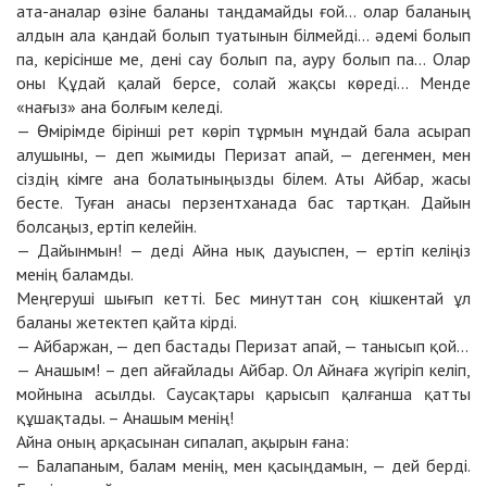
ата-аналар өзіне баланы таңдамайды ғой… олар баланың
алдын ала қандай болып туатынын білмейді… әдемі болып
па, керісінше ме, дені сау болып па, ауру болып па… Олар
оны Құдай қалай берсе, солай жақсы көреді… Менде
«нағыз» ана болғым келеді.
— Өмірімде бірінші рет көріп тұрмын мұндай бала асырап
алушыны, — деп жымиды Перизат апай, — дегенмен, мен
сіздің кімге ана болатыныңызды білем. Аты Айбар, жасы
бесте. Туған анасы перзентханада бас тартқан. Дайын
болсаңыз, ертіп келейін.
— Дайынмын! — деді Айна нық дауыспен, — ертіп келіңіз
менің баламды.
Меңгеруші шығып кетті. Бес минуттан соң кішкентай ұл
баланы жетектеп қайта кірді.
— Айбаржан, — деп бастады Перизат апай, — танысып қой…
— Анашым! – деп айғайлады Айбар. Ол Айнаға жүгіріп келіп,
мойнына асылды. Саусақтары қарысып қалғанша қатты
құшақтады. – Анашым менің!
Айна оның арқасынан сипалап, ақырын ғана:
— Балапаным, балам менің, мен қасыңдамын, — дей берді.