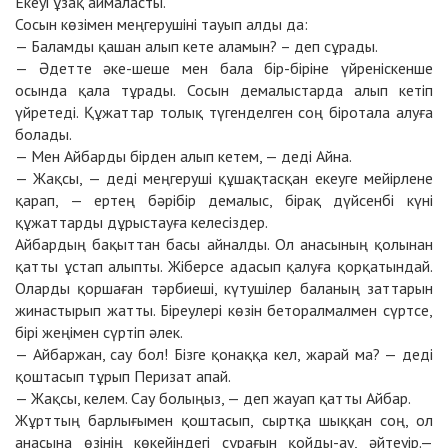
Екеуі ұзақ аймаласты.
Сосын көзімен меңгерушіні тауып алды да:
— Баламды қашан алып кете аламын? – деп сұрады.
— Әдетте әке-шеше мен бала бір-біріне үйреніскенше
осында қала тұрады. Сосын демалыстарда алып кетіп
үйретеді. Құжаттар толық түгенделген соң біротала алуға
болады.
— Мен Айбарды бірден алып кетем, — деді Айна.
— Жақсы, — деді меңгеруші құшақтасқан екеуге мейірлене
қарап, — ертең бәрібір демалыс, бірақ дүйсенбі күні
құжаттарды дұрыстауға келесіздер.
Айбардың бақыттан басы айналды. Ол анасының қолынан
қатты ұстап алыпты. Жіберсе адасып қалуға қорқатындай.
Оларды қоршаған тәрбиеші, күтушілер баланың заттарын
жинастырып жатты. Біреулері көзін беторалмалмен сүртсе,
бірі жеңімен сүртіп әлек.
— Айбаржан, сау бол! Бізге қонаққа кел, жарай ма? — деді
қоштасып тұрып Перизат апай.
— Жақсы, келем. Сау болыңыз, — деп жауап қатты Айбар.
Жұрттың барлығымен қоштасып, сыртқа шыққан соң, ол
анасына өзінің көкейіндегі сұрағын қойды-ау, әйтеуір.—