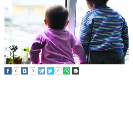
0
0
0