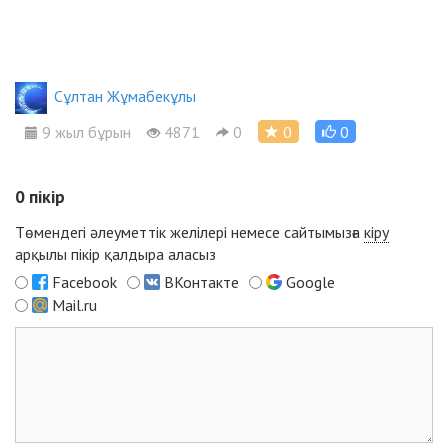
Сұлтан Жұмабекұлы
9 жыл бұрын
4871
0
0
0
0
пікір
Төмендегі әлеуметтік желілері немесе сайтымызға
кіру
арқылы пікір қалдыра аласыз
Facebook
ВКонтакте
Google
Mail.ru