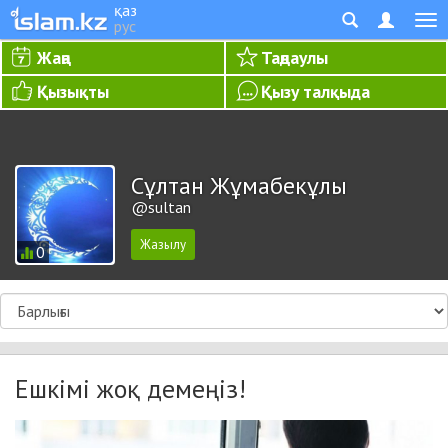
қаз
рус
Жаңа
Таңдаулы
Қызықты
Қызу талқыда
Сұлтан Жұмабекұлы
@sultan
0
Ешкімі жоқ демеңіз!