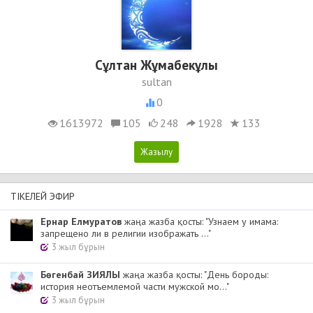
Сұлтан Жұмабекұлы
sultan
0
1613972
105
248
1928
133
ТІКЕЛЕЙ ЭФИР
Ернар Елмуратов
жаңа жазба қосты: "Узнаем у имама:
запрещено ли в религии изображать ..."
3 жыл бұрын
Бөгенбай ЗИЯЛЫ
жаңа жазба қосты: "День бороды:
история неотъемлемой части мужской мо..."
3 жыл бұрын