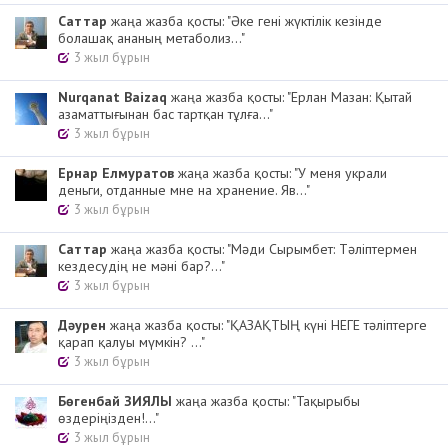
Cаттар
жаңа жазба қосты: "Әке гені жүктілік кезінде
болашақ ананың метаболиз..."
3 жыл бұрын
Nurqanat Baizaq
жаңа жазба қосты: "Ерлан Мазан: Қытай
азаматтығынан бас тартқан тұлға..."
3 жыл бұрын
Ернар Елмуратов
жаңа жазба қосты: "У меня украли
деньги, отданные мне на хранение. Яв..."
3 жыл бұрын
Cаттар
жаңа жазба қосты: "Мәди Сырымбет: Тәліптермен
кездесудің не мәні бар?..."
3 жыл бұрын
Дәурен
жаңа жазба қосты: "ҚАЗАҚТЫҢ күні НЕГЕ тәліптерге
қарап қалуы мүмкін? ..."
3 жыл бұрын
Бөгенбай ЗИЯЛЫ
жаңа жазба қосты: "Тақырыбы
өздеріңізден!..."
3 жыл бұрын