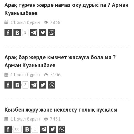
Арақ тұрған жерде намаз оқу дұрыс па ? Арман
Куанышбаев
11 жыл бұрын
7838
1
Арақ бар жерде қызмет жасауға бола ма ?
Арман Куанышбаев
11 жыл бұрын
7106
2
Қызбен жүру және некелесу толық нұсқасы
11 жыл бұрын
7451
66
1