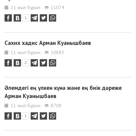
11 жыл бұрын
11074
1
Сахих хадис Арман Куанышбаев
11 жыл бұрын
10885
2
Әлемдегі ең үлкен күнә және ең биік дәреже
Арман Куанышбаев
11 жыл бұрын
8708
1