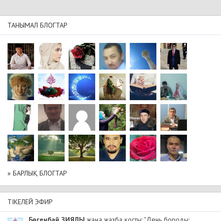
ТАНЫМАЛ БЛОГТАР
» БАРЛЫҚ БЛОГТАР
ТІКЕЛЕЙ ЭФИР
Бөгенбай ЗИЯЛЫ
жаңа жазба қосты: "День бороды: