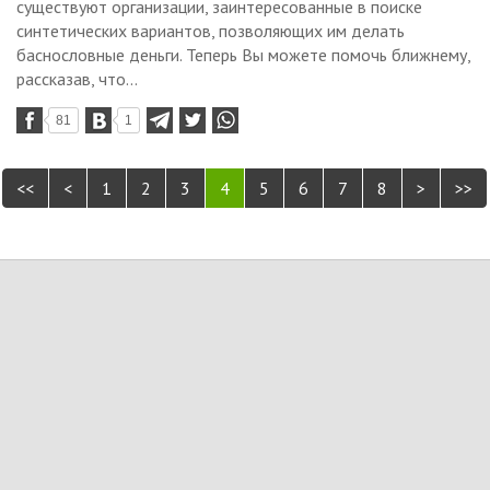
существуют организации, заинтересованные в поиске
синтетических вариантов, позволяющих им делать
баснословные деньги. Теперь Вы можете помочь ближнему,
рассказав, что...
81
1
<<
<
1
2
3
4
5
6
7
8
>
>>