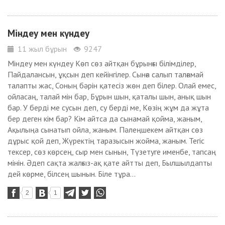
Міндеу мен күндеу
11 жыл бұрын
9247
Міндеу мен күндеу Көп сөз айтқан бұрынғы білімділер,
Пайдалансын, ұқсын деп кейінгілер. Сынға салып талғамай
талапты жас, Соның бәрін қатесіз жөн деп білер. Олай емес,
ойласаң, талай мін бар, Бұрын шын, қаталы шын, анық шын
бар. У берді ме сусын деп, су берді ме, Көзің жұм да жұта
бер деген кім бар? Кім айтса да сынамай қойма, жаным,
Ақылыңа сынатып ойла, жаным. Пәлеңшекем айтқан сөз
дұрыс қой деп, Жүректің таразысын жойма, жаным. Тегіс
тексер, сөз көрсең, сыр мен сынын, Түзетуге именбе, тапсаң
мінін. Әдеп сақта жалғыз-ақ қате айтты деп, Былшылдапты
дей көрме, білсең шынын. Біле тұра...
2
1