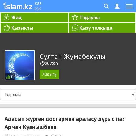
қаз
рус
Жаңа
Таңдаулы
Қызықты
Қызу талқыда
Сұлтан Жұмабекұлы
@sultan
0
Адасып жүрген достармен араласу дұрыс па?
Арман Қуанышбаев