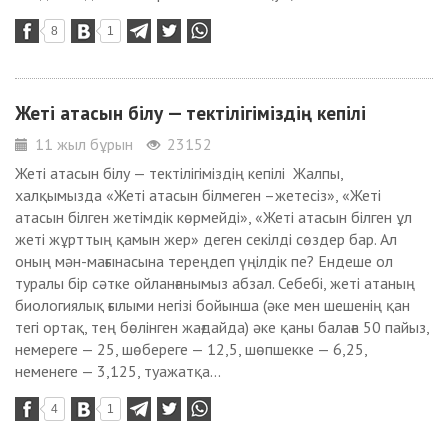
8
1
Жеті атасын білу — тектілігіміздің кепілі
11 жыл бұрын
23152
Жеті атасын білу — тектілігіміздің кепілі Жалпы,
халқымызда «Жеті атасын білмеген –жетесіз», «Жеті
атасын білген жетімдік көрмейді», «Жеті атасын білген ұл
жеті жұрттың қамын жер» деген секілді сөздер бар. Ал
оның мән-мағынасына тереңдеп үңілдік пе? Ендеше ол
туралы бір сәтке ойланғанымыз абзал. Себебі, жеті атаның
биологиялық ғылыми негізі бойынша (әке мен шешенің қан
тегі ортақ, тең бөлінген жағдайда) әке қаны балаға 50 пайыз,
немереге — 25, шөбереге — 12,5, шөпшекке — 6,25,
неменеге — 3,125, туажатқа...
4
1