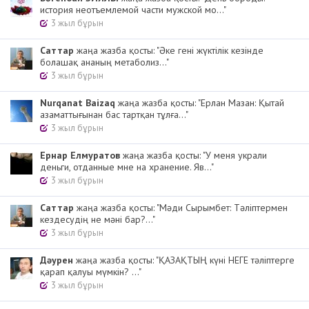
история неотъемлемой части мужской мо..."
3 жыл бұрын
Cаттар
жаңа жазба қосты: "Әке гені жүктілік кезінде
болашақ ананың метаболиз..."
3 жыл бұрын
Nurqanat Baizaq
жаңа жазба қосты: "Ерлан Мазан: Қытай
азаматтығынан бас тартқан тұлға..."
3 жыл бұрын
Ернар Елмуратов
жаңа жазба қосты: "У меня украли
деньги, отданные мне на хранение. Яв..."
3 жыл бұрын
Cаттар
жаңа жазба қосты: "Мәди Сырымбет: Тәліптермен
кездесудің не мәні бар?..."
3 жыл бұрын
Дәурен
жаңа жазба қосты: "ҚАЗАҚТЫҢ күні НЕГЕ тәліптерге
қарап қалуы мүмкін? ..."
3 жыл бұрын