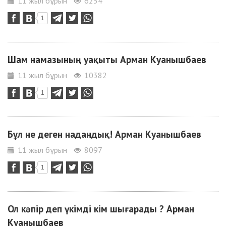
11 жыл бұрын
6254
1
Шам намазының уақыты Арман Куанышбаев
11 жыл бұрын
10382
1
Бұл не деген надандық! Арман Куанышбаев
11 жыл бұрын
8097
1
Ол кәпір деп үкімді кім шығарады ? Арман
Куанышбаев