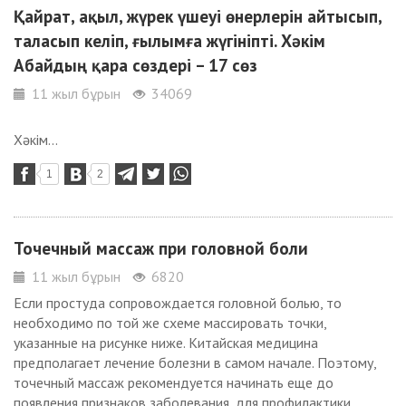
Қайрат, ақыл, жүрек үшеуі өнерлерін айтысып,
таласып келіп, ғылымға жүгініпті. Хәкім
Абайдың қара сөздері – 17 сөз
11 жыл бұрын
34069
Хәкім...
1
2
Точечный массаж при головной боли
11 жыл бұрын
6820
Если простуда сопровождается головной болью, то
необходимо по той же схеме массировать точки,
указанные на рисунке ниже. Китайская медицина
предполагает лечение болезни в самом начале. Поэтому,
точечный массаж рекомендуется начинать еще до
появления признаков заболевания, для профилактики.